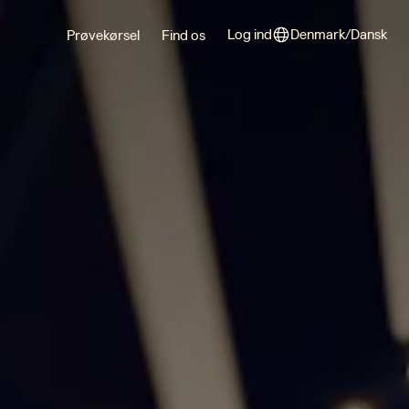
Log ind
Denmark/Dansk
Prøvekørsel
Find os