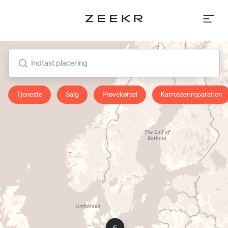
Indtast
placering
Indtast placering
Tjeneste
Salg
Prøvekørsel
Karrosserireparation
Få rutevejledning