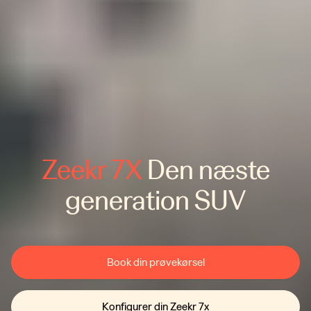
Zeekr 7X
Den næste
generation SUV
Book din prøvekørsel
Konfigurer din Zeekr 7x