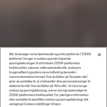
Når du besøger vores hjemmeside og andre platforme ("ZEEKR-
platforme") bruger vi cookies og andre lignende
sporingsteknologier til at forbedre ZEEKR-platformens
funktionalitet, ydeevne, måle webstedstrafik, analysere
brugeradfærd og justere vores indhold og tjenester i
overensstemmelse hermed. Hvis du klikker på "Accepter alle",
giver du samtykke til, at vi behandler dine personoplysninger til
sådanne formål. Hvis du klikker på "Afvis alle", vil vi kun bruge
cookies og sporingsteknologi, som er strengt nødvendige for
ZEEKR-platformens funktionalitet. For yderligere information
eller samtykke til specifikke cookies og sporingsteknologi, klik
venligst på Cookies-indstillinger til højre.