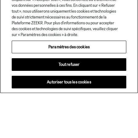
10
minutes
0-100 km/h
Autonomie (jusqu’à)
vos données personnelles à ces fins. En cliquant sur « Refuser
tout », nous utiliserons uniquement les cookies et technologies
(1)
de suivi strictement nécessaires au fonctionnement de la
(Parcourir 340 km -
Plateforme ZEEKR. Pour plus d'informations ou pour accepter
avec batterie de 75
des cookies et technologies de suivi spécifiques, veuillez cliquer
kWh ou 100 kWh)
sur « Paramètres des cookies » à droite.
Paramètres des cookies
Configurez votre Zeekr 7GT
Tout refuser
Réservez votre essai
Autoriser tous les cookies