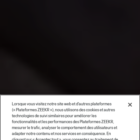
Tout nouveau ZEEKR 7GT
Lorsque vous visitez notre site web et d'autres plateformes
Performance et savoir-faire
(« Plateformes ZEEKR »), nous utilisons des cookies et autres
technologies de suivi similaires pour améliorer les
révolutionnaires
fonctionnalités et les performances des Plateformes ZEEKR,
mesurer le trafic, analyser le comportement des utilisateurs et
adapter notre contenu et nos services en conséquence. En
3.3
s (1)
655
km (1)
Recharge en
cliquant sur « Accepter tout », vous consentez au traitement de