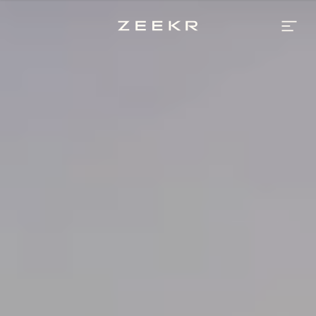
Tout
nouveau
Zeekr
7GT