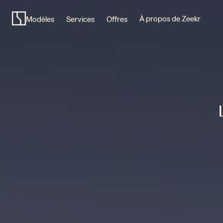
Zeekr
Europe
À propos de Zeekr
Modèles
Services
Offres
-
voitures
électriques
premium
pour
l'Europe