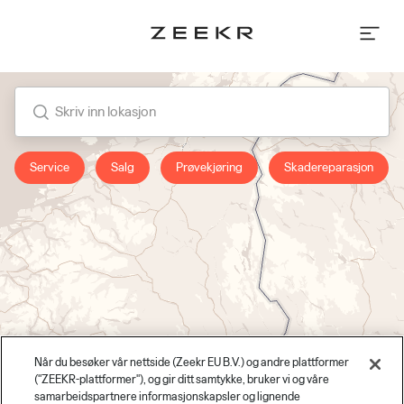
Skriv
inn
lokasjon
Skriv inn lokasjon
Service
Salg
Prøvekjøring
Skadereparasjon
Få veibeskrivelse
Når du besøker vår nettside (Zeekr EU B.V.) og andre plattformer
("ZEEKR-plattformer"), og gir ditt samtykke, bruker vi og våre
samarbeidspartnere informasjonskapsler og lignende