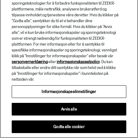
sporingsteknologier for å forbedre funksjonaliteten til ZEEKR-
plattformene, måle nettrafikk, analysere brukeratferd og
tilpasse innholdet og tjenestene våre deretter. Hvis du klikker på
"Godta alle", samtykker du til at vi behandler dine
personopplysninger for slike formål. Hvis du klikker på "Avvis
alle", vil vi kun bruke informasjonskapsler og sporingsteknologi
som er strengt nødvendig for funksjonaliteten til ZEEKR-
plattformen. For mer informasjon eller for å samtykke til
spesifikke informasjonskapsler og sporingsteknologi, vennligst
klikk på "Innstillinger for informasjonskapsler" eller besøk vår
personvernerklæring
eller
informasjonskapselpolicy
. Du kan
tilbakekalle eller endre ditt samtykke når som helst ved å klikke
på "Innstillinger for informasjonskapsler" i bunnteksten på
nettsiden vår.
Informasjonskapselinnstillinger
Avvis alle
Kontakt oss
Godta alle cookier
Terms of use
© 1987–2026 HERE