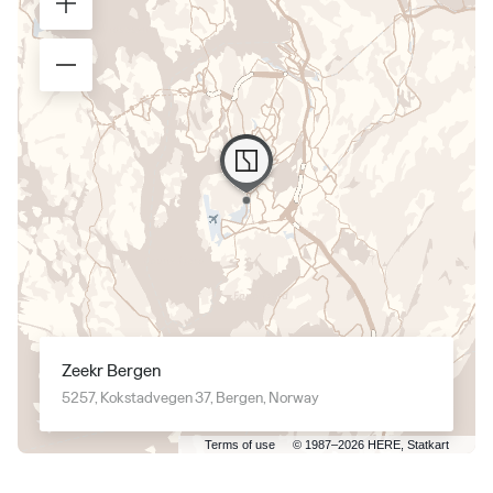
Zeekr Bergen
5257, Kokstadvegen 37, Bergen, Norway
5 km
Terms of use
© 1987–2026 HERE, Statkart