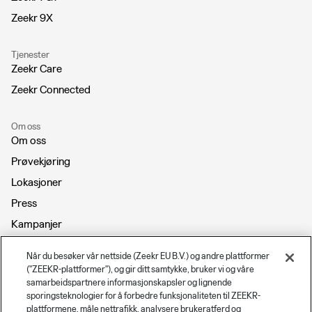
Zeekr 9X
Tjenester
Zeekr Care
Zeekr Connected
Om oss
Om oss
Prøvekjøring
Lokasjoner
Press
Kampanjer
Kontakt
Når du besøker vår nettside (Zeekr EU B.V.) og andre plattformer
Karriere
("ZEEKR-plattformer"), og gir ditt samtykke, bruker vi og våre
samarbeidspartnere informasjonskapsler og lignende
RMI
sporingsteknologier for å forbedre funksjonaliteten til ZEEKR-
Bli forhandler
plattformene, måle nettrafikk, analysere brukeratferd og