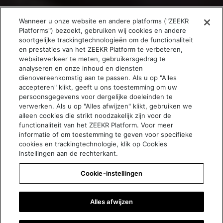
Wanneer u onze website en andere platforms ("ZEEKR
Platforms") bezoekt, gebruiken wij cookies en andere
soortgelijke trackingtechnologieën om de functionaliteit
en prestaties van het ZEEKR Platform te verbeteren,
websiteverkeer te meten, gebruikersgedrag te
analyseren en onze inhoud en diensten
All-new Zeekr 7GT
dienovereenkomstig aan te passen. Als u op "Alles
Revolutionaire prestaties en
accepteren" klikt, geeft u ons toestemming om uw
persoonsgegevens voor dergelijke doeleinden te
vakmanschap
verwerken. Als u op "Alles afwijzen" klikt, gebruiken we
alleen cookies die strikt noodzakelijk zijn voor de
3.3
functionaliteit van het ZEEKR Platform. Voor meer
s
655
km
10 minuten
informatie of om toestemming te geven voor specifieke
opladen.
0-100 km/h
Bereik (tot)
cookies en trackingtechnologie, klik op Cookies
Rijd 340
km.
Instellingen aan de rechterkant.
(met een accu van 75
Cookie-instellingen
kWh of 100 kWh)
Alles afwijzen
Configuratie
Plan je proefrit