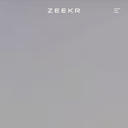
Volledig
nieuwe
Zeekr
7GT