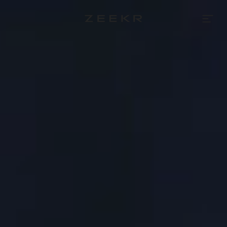
Zeekr
Connected
Services
|
Slim
rijden