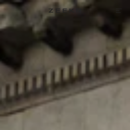
Zeekr
Financiering
&
Lease
|
Flexibel
rijden