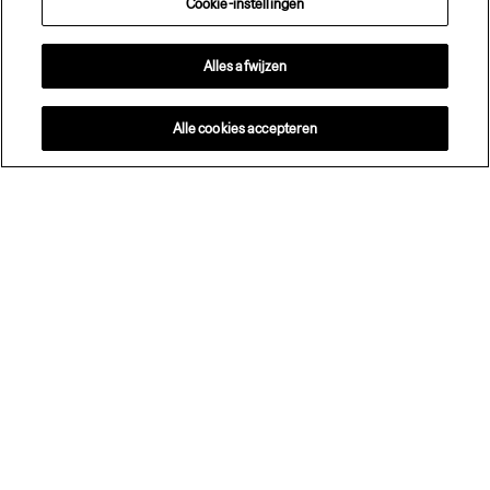
Cookie-instellingen
Alles afwijzen
Alle cookies accepteren
U wilt uw eigen Zeekr bezitten?
Wil je in jouw eigen Zeekr rijden maar niet het
aankoopbedrag in één keer betalen? Dan zijn de
financieringsopties van Zeekr een goede oplossing. Zo
rij je in jouw Zeekr voor een vast bedrag per maand.