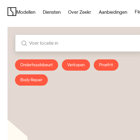
Spai
Fl
Modellen
Diensten
Over Zeekr
Aanbiedingen
Españ
Voer
Swed
locatie
Svens
in
Voer locatie in
Switz
França
Onderhoudsbeurt
Verkopen
Proefrit
Othe
Englis
Body Repair