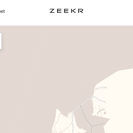
Uruguay
n
eet
Español
ol
en
ka
English
erland
is
Deutsch
r Europe
h