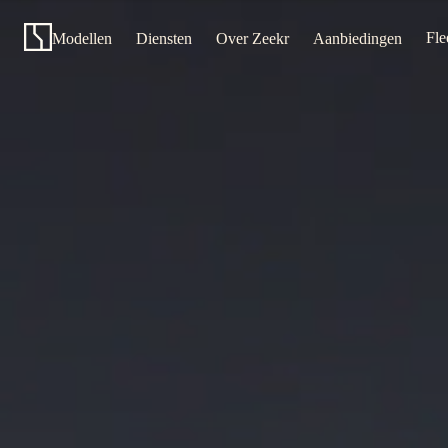
Gloednieuwe
Zeekr
Fle
7GT
Modellen
Diensten
Over Zeekr
Aanbiedingen