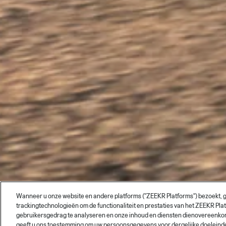
Wanneer u onze website en andere platforms ("ZEEKR Platforms") bezoekt, ge
trackingtechnologieën om de functionaliteit en prestaties van het ZEEKR Pla
gebruikersgedrag te analyseren en onze inhoud en diensten dienovereenkomsti
geeft u ons toestemming om uw persoonsgegevens voor dergelijke doeleinden t