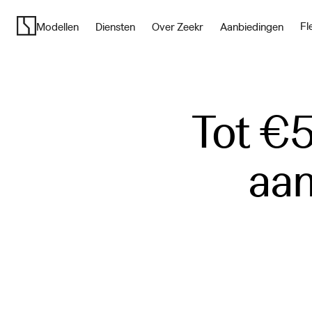
Pure
Electric
Fl
Modellen
Diensten
Over Zeekr
Aanbiedingen
Vehicle
Brand
|
Zeekr
Tot €5.
aan