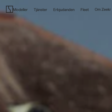
Ägande
gjort
Om Zeekr
Modeller
Tjänster
Erbjudanden
Fleet
enkelt