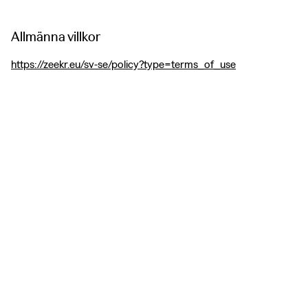
Allmänna villkor
https://zeekr.eu/sv-se/policy?type=terms_of_use