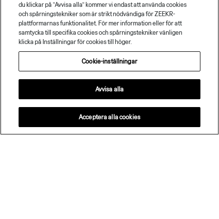
du klickar på ”Avvisa alla” kommer vi endast att använda cookies
och spårningstekniker som är strikt nödvändiga för ZEEKR-
plattformarnas funktionalitet. För mer information eller för att
samtycka till specifika cookies och spårningstekniker vänligen
klicka på Inställningar för cookies till höger.
Cookie-inställningar
Avvisa alla
Acceptera alla cookies
Håll dig informerad om de senaste
nyheterna och innovationerna från Zeekr.
Prenumerera