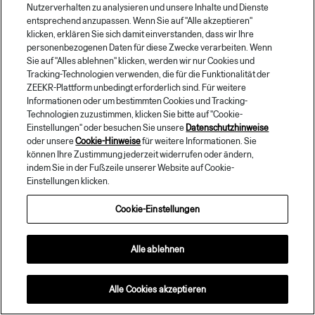
Passwort *
Nutzerverhalten zu analysieren und unsere Inhalte und Dienste
entsprechend anzupassen. Wenn Sie auf "Alle akzeptieren"
klicken, erklären Sie sich damit einverstanden, dass wir Ihre
personenbezogenen Daten für diese Zwecke verarbeiten. Wenn
Anmelden
Sie auf "Alles ablehnen" klicken, werden wir nur Cookies und
Tracking-Technologien verwenden, die für die Funktionalität der
ZEEKR-Plattform unbedingt erforderlich sind. Für weitere
|
Konto erstellen
Passwort vergessen
Informationen oder um bestimmten Cookies und Tracking-
Technologien zuzustimmen, klicken Sie bitte auf "Cookie-
Einstellungen" oder besuchen Sie unsere
Datenschutzhinweise
oder unsere
Cookie-Hinweise
für weitere Informationen. Sie
können Ihre Zustimmung jederzeit widerrufen oder ändern,
indem Sie in der Fußzeile unserer Website auf Cookie-
Einstellungen klicken.
© 2026
Zeekr und/oder verbundene Unternehmen. Alle Rechte vorbehalten.
Cookie-Einstellungen
Datenschutzrichtlinie
Nutzungsbedingung
Impressum
Cookie-Einstellungen
Haftungsausschluss: Die Verfügbarkeit von Fahrzeugmodellen, Optionen,
Spezifikationen und Farben kann je nach Markt variieren und Zeekr behält sich das
Alle ablehnen
Recht vor, Änderungen ohne Vorankündigung vorzunehmen. Fahrzeuge können mit
optionaler Ausstattung gezeigt werden, die nicht in allen Märkten erhältlich ist.
Bilder und Videos dienen nur zur Veranschaulichung. Diese Website unterliegt den
Alle Cookies akzeptieren
Nutzungsbedingungen von Zeekr.