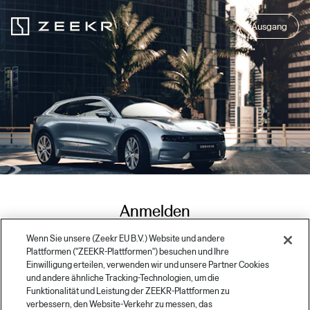
Ausgang
Anmelden
Wenn Sie unsere (Zeekr EU B.V.) Website und andere
Plattformen ("ZEEKR-Plattformen") besuchen und Ihre
Einwilligung erteilen, verwenden wir und unsere Partner Cookies
E-mail *
und andere ähnliche Tracking-Technologien, um die
Funktionalität und Leistung der ZEEKR-Plattformen zu
verbessern, den Website-Verkehr zu messen, das