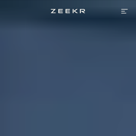
Luxus-
Urban-
SUV:en