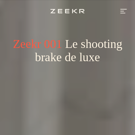
Break
de
chasse
électrique
de
luxe
redéfinissant
la
Zeekr 001
Le shooting
performance
brake de luxe