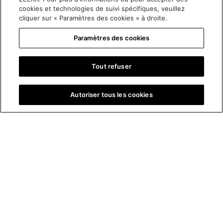
cookies et technologies de suivi spécifiques, veuillez
cliquer sur « Paramètres des cookies » à droite.
Paramètres des cookies
Réservez votre essai
Tout refuser
Configurez votre Zeekr 001
Autoriser tous les cookies
C'est le Zeekr 001