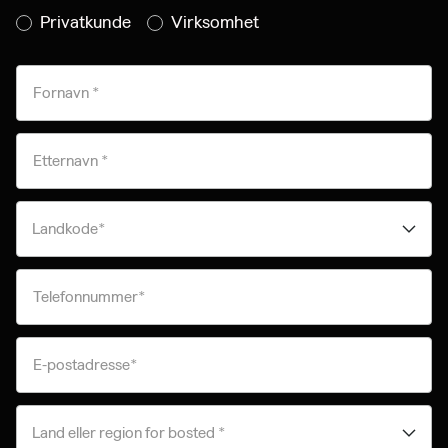
Privatkunde
Virksomhet
Fornavn *
Etternavn *
Landkode*
Telefonnummer*
E-postadresse*
Land eller region for bosted *