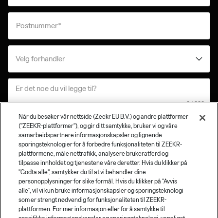
Postnummer*
Velg forhandler
Er det noe du vil legge til?
Når du besøker vår nettside (Zeekr EU B.V.) og andre plattformer
("ZEEKR-plattformer"), og gir ditt samtykke, bruker vi og våre
Jeg bekrefter og godtar
Zeekr-nettstedets brukervilkår
.
samarbeidspartnere informasjonskapsler og lignende
Ved å sende inn dette kontaktskjemaet, godtar jeg at mine
sporingsteknologier for å forbedre funksjonaliteten til ZEEKR-
personlige data vil bli behandlet i samsvar med
Zeekr-
plattformene, måle nettrafikk, analysere brukeratferd og
tilpasse innholdet og tjenestene våre deretter. Hvis du klikker på
nettstedets personvernpolicy
.
"Godta alle", samtykker du til at vi behandler dine
For å behandle forespørselen din behandler Zeekr
personopplysninger for slike formål. Hvis du klikker på "Avvis
informasjonen du har gitt og deler den med den autoriserte
alle", vil vi kun bruke informasjonskapsler og sporingsteknologi
Zeekr-forhandleren, som beskrevet i vår
som er strengt nødvendig for funksjonaliteten til ZEEKR-
personvernerklæring. Ved å velge alternativet nedenfor,
plattformen. For mer informasjon eller for å samtykke til
samtykker du til behandlingen av dine personopplysninger