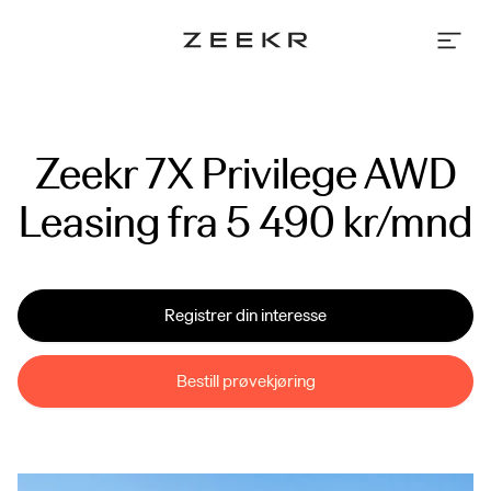
Pure
Electric
Vehicle
Brand
|
Zeekr
Zeekr 7X Privilege AWD

Leasing fra 5 490 kr/mnd
Registrer din interesse
Bestill prøvekjøring