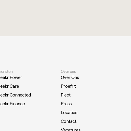
iensten
Over ons
eekr Power
Over Ons
eekr Care
Proefrit
eekr Connected
Fleet
eekr Finance
Press
Locaties
Contact
Vacatures