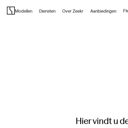
We
zijn
Fl
Modellen
Diensten
Over Zeekr
Aanbiedingen
er
om
te
helpen
Hier vindt u 