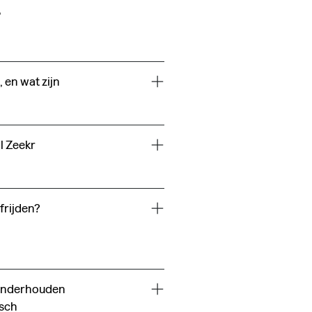
.
 en wat zijn
l Zeekr
frijden?
 onderhouden
isch