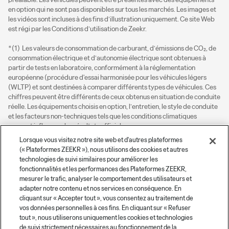
en option qui ne sont pas disponibles sur tous les marchés. Les images et 
les vidéos sont incluses à des fins d’illustration uniquement. Ce site Web 
est régi par les Conditions d’utilisation de Zeekr.

*(1)  Les valeurs de consommation de carburant, d’émissions de CO₂, de 
consommation électrique et d’autonomie électrique sont obtenues à 
partir de tests en laboratoire, conformément à la réglementation 
européenne (procédure d'essai harmonisée pour les véhicules légers 
(WLTP) et sont destinées à comparer différents types de véhicules. Ces 
chiffres peuvent être différents de ceux obtenus en situation de conduite 
réelle. Les équipements choisis en option, l’entretien, le style de conduite 
et les facteurs non-techniques tels que les conditions climatiques 
peuvent influencer les résultats officiels.

La durée de charge est indiquée sur la base de l’utilisation d’un chargeur 
Lorsque vous visitez notre site web et d'autres plateformes
rapide CCS et peut varier en fonction de la puissance fournie, les 
(« Plateformes ZEEKR »), nous utilisons des cookies et autres
conditions de charge, le type de chargeur et son état, la température de 
technologies de suivi similaires pour améliorer les
la batterie et la température ambiante au point d’utilisation.

fonctionnalités et les performances des Plateformes ZEEKR,
mesurer le trafic, analyser le comportement des utilisateurs et
(2) Les garanties présentées sont des garanties commerciales du 
adapter notre contenu et nos services en conséquence. En
constructeur soumises à conditions. Elles s'ajoutent aux garanties légales 
cliquant sur « Accepter tout », vous consentez au traitement de
dues par le vendeur. Pour connaître les modalités et conditions 
vos données personnelles à ces fins. En cliquant sur « Refuser
applicables, contactez votre distributeur agréé Zeekr.

tout », nous utiliserons uniquement les cookies et technologies
de suivi strictement nécessaires au fonctionnement de la