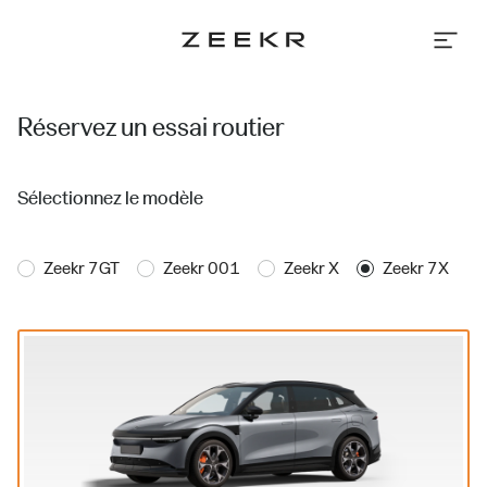
Réserver
un
essai
|
Zeekr
France
Réservez un essai routier
Sélectionnez le modèle
Zeekr 7GT
Zeekr 001
Zeekr X
Zeekr 7X