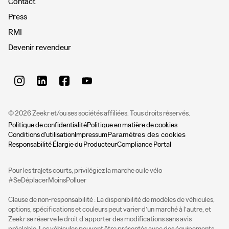
Contact
Press
RMI
Devenir revendeur
© 2026
Zeekr et/ou ses sociétés affiliées. Tous droits réservés.
Politique de confidentialité
Politique en matière de cookies
Conditions d'utilisation
Impressum
Paramètres des cookies
Responsabilité Élargie du Producteur
Compliance Portal
Pour les trajets courts, privilégiez la marche ou le vélo 
#SeDéplacerMoinsPolluer

Clause de non-responsabilité : La disponibilité de modèles de véhicules, 
options, spécifications et couleurs peut varier d’un marché à l’autre, et 
Zeekr se réserve le droit d’apporter des modifications sans avis 
préalable. Les véhicules peuvent être présentés avec des équipements 